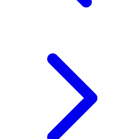
Xootz
Y
Yamatoya
Z
Zaxy
Zoggs
0-9
4Moms
59S