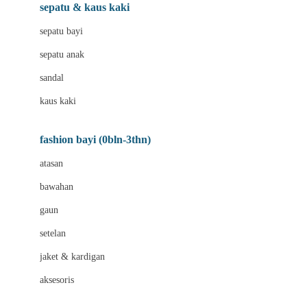
Beauty Barn
sepatu & kaus kaki
Bio Oil
sepatu bayi
Biolane
sepatu anak
Bite Fighters
sandal
Bizzi Growin
kaus kaki
Blackmores
fashion bayi (0bln-3thn)
Blooming Marvellous
atasan
Bonnels
bawahan
Bravado
gaun
Bruder
setelan
Brush Baby
jaket & kardigan
Buds Organics
aksesoris
Bugaboo
Buggygear