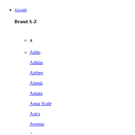
Xlslot88
Brand A-Z
A
Addo
Adidas
Airfree
Alamii
Amara
Aqua Scale
Asics
Aveeno
Awan