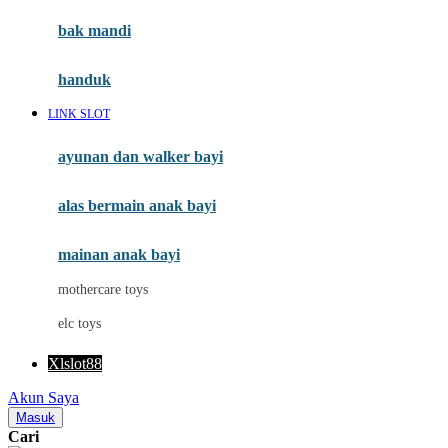
Moby
bak mandi
Momami
handuk
Mothercare
LINK SLOT
Mustela
ayunan dan walker bayi
My Buddy Tag
My K
alas bermain anak bayi
N
mainan anak bayi
Naif
mothercare toys
Nike
elc toys
Nordic Natural
Xlslot88
Nuby
Akun Saya
Nuna
Masuk
Cari