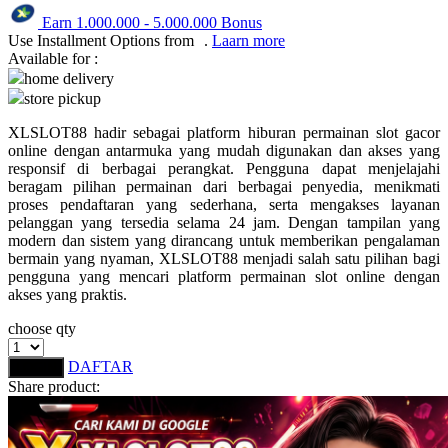
Earn
1.000.000
-
5.000.000
Bonus
Q
Use Installment Options from
.
Laarn more
Available for :
QV Baby
home delivery
store pickup
R
XLSLOT88 hadir sebagai platform hiburan permainan slot gacor
Real Shades
online dengan antarmuka yang mudah digunakan dan akses yang
responsif di berbagai perangkat. Pengguna dapat menjelajahi
Red Castle
beragam pilihan permainan dari berbagai penyedia, menikmati
proses pendaftaran yang sederhana, serta mengakses layanan
Ribbon Madness
pelanggan yang tersedia selama 24 jam. Dengan tampilan yang
modern dan sistem yang dirancang untuk memberikan pengalaman
S
bermain yang nyaman, XLSLOT88 menjadi salah satu pilihan bagi
pengguna yang mencari platform permainan slot online dengan
akses yang praktis.
Sebamed
choose qty
Silver Cross
Simply Idea
DAFTAR
LOGIN
Share product:
Skip Hop
Spectra