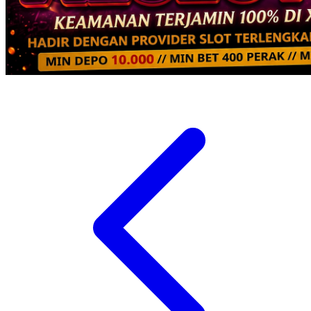
Twistshake
TY Toys
U
V
Veja
Vitaflow
Vtech
W
Waterland
Wellness
X