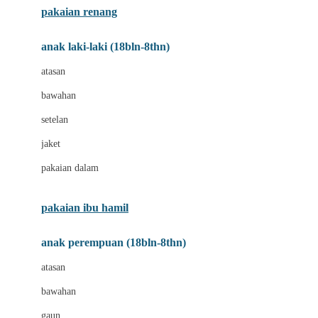
pakaian renang
Bumkins
anak laki-laki (18bln-8thn)
C
atasan
Cetaphil
bawahan
Chicco
setelan
Childlife
jaket
Clevamama
pakaian dalam
Cocolatte
Cottonseeds
pakaian ibu hamil
Cozy N Safe
anak perempuan (18bln-8thn)
Crane
atasan
Cybex
bawahan
D
gaun