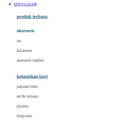
SITUS GACOR
Azetabio
produk terbaru
B
aksesoris
Baabaasheepz
tas
Babiators
kacamata
Baby Dove
aksesoris rambut
Baby Jogger
Baby Rovega
kebutuhan bayi
Babybee
pakaian tidur
Banana Boat
set & terusan
Banz
piyama
Barbie
bodysuits
Beaba