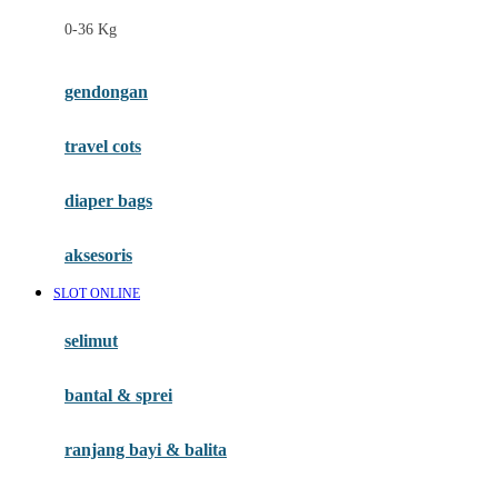
Felt So Sweet
0-36 Kg
Fisher Price
Flipper
gendongan
Friends Of Sally
travel cots
G
diaper bags
Gb
Geko
aksesoris
Graco
SLOT ONLINE
Gund
selimut
H
bantal & sprei
Habbie
Haenim
ranjang bayi & balita
Happy Horse