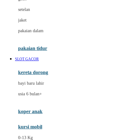
Dae Organics
setelan
Docare
jaket
Doona
pakaian dalam
Down To Earth
Drew
pakaian tidur
Dr. Brown's
SLOT GACOR
E
kereta dorong
ELC
bayi baru lahir
Ergobaby
usia 6 bulan+
Expert Care
koper anak
Ezyroller
kursi mobil
F
0-13 Kg