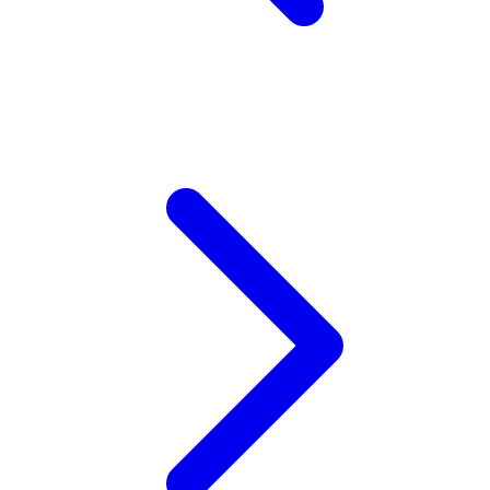
Xootz
Y
Yamatoya
Z
Zaxy
Zoggs
0-9
4Moms
59S