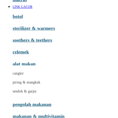
LINK GACOR
botol
sterilizer & warmers
soothers & teethers
celemek
alat makan
cangkir
piring & mangkuk
sendok & garpu
pengolah makanan
makanan & multivitamin