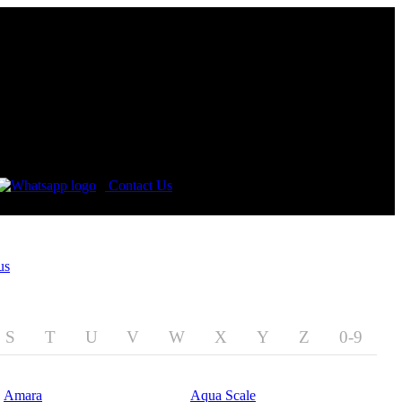
Contact Us
us
S
T
U
V
W
X
Y
Z
0-9
Amara
Aqua Scale