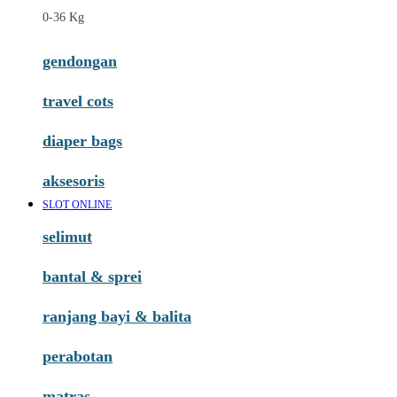
0-36 Kg
gendongan
travel cots
diaper bags
aksesoris
SLOT ONLINE
selimut
bantal & sprei
ranjang bayi & balita
perabotan
matras